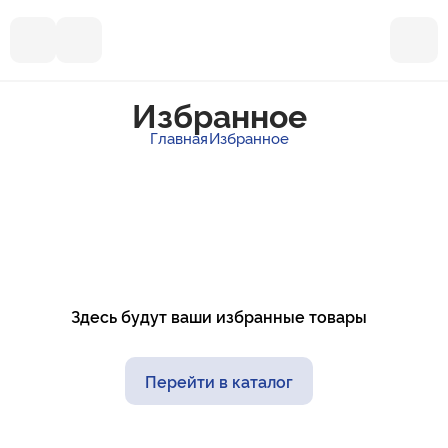
Избранное
Главная
Избранное
Здесь будут ваши избранные товары
Почта
ummalandkzn@gmail.com
Отдел продаж
Перейти в каталог
+7 988 450-27-05
По вопросам сотрудничества
+7 917 864-88-60
Режим работы