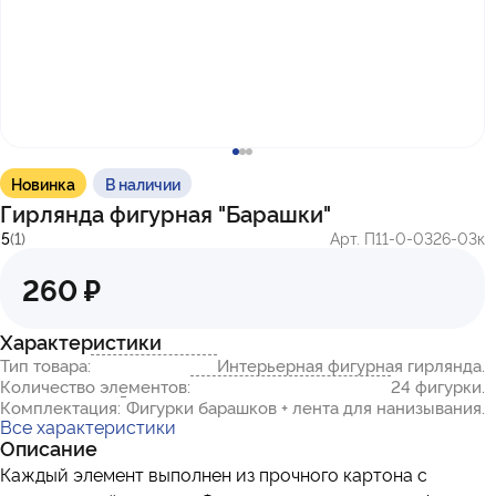
с 10:00 до 17:00
г. Казань
ул. Братьев Петряевых, д. 5, к. 5
г. Махачкала
пр-т. Амет-Хана Султана, 29к7
Новинка
В наличии
Гирлянда фигурная "Барашки"
5
(1)
Арт. П11-0-0326-03к
260 ₽
Характеристики
Тип товара:
Интерьерная фигурная гирлянда.
Количество элементов:
24 фигурки.
Комплектация:
Фигурки барашков + лента для нанизывания.
Все характеристики
Описание
Каждый элемент выполнен из прочного картона с