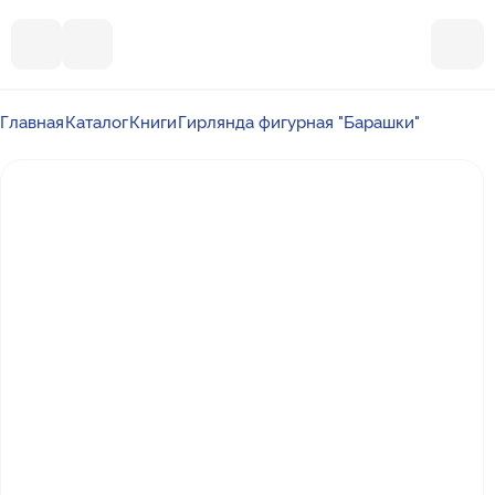
Главная
Каталог
Книги
Гирлянда фигурная "Барашки"
Почта
ummalandkzn@gmail.com
Отдел продаж
+7 988 450-27-05
По вопросам сотрудничества
+7 917 864-88-60
Режим работы