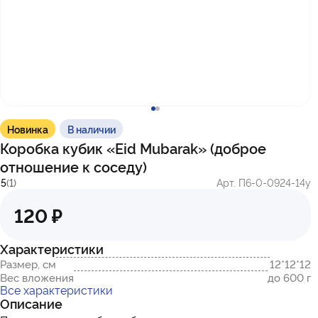
с 10:00 до 17:00
г. Казань
ул. Братьев Петряевых, д. 5, к. 5
г. Махачкала
пр-т. Амет-Хана Султана, 29к7
Новинка
В наличии
Коробка кубик «Eid Mubarak» (доброе
отношение к соседу)
5
(1)
Арт. П6-0-0924-14у
120 ₽
Характеристики
Размер, см
12*12*12
Вес вложения
до 600 г
Все характеристики
Описание