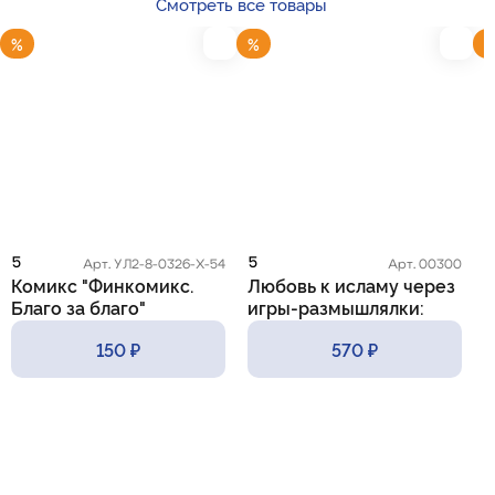
Смотреть все товары
%
%
5
5
5
Арт. УЛ2-8-0326-Х-54
Арт. 00300
Комикс "Финкомикс.
Любовь к исламу через
К
Благо за благо"
игры-размышлялки:
m
практические приемы и
150 ₽
570 ₽
методы