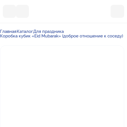
Главная
Каталог
Для праздника
Коробка кубик «Eid Mubarak» (доброе отношение к соседу)
Почта
ummalandkzn@gmail.com
Отдел продаж
+7 988 450-27-05
По вопросам сотрудничества
+7 917 864-88-60
Режим работы