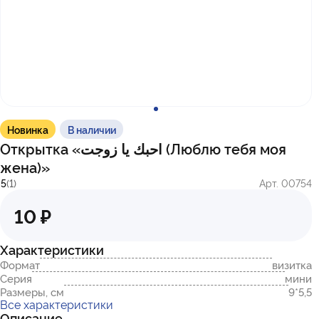
с 10:00 до 17:00
г. Казань
ул. Братьев Петряевых, д. 5, к. 5
г. Махачкала
пр-т. Амет-Хана Султана, 29к7
Новинка
В наличии
Открытка «احبك يا زوجت (Люблю тебя моя
жена)»
5
(1)
Арт. 00754
10 ₽
Характеристики
Формат
визитка
Серия
мини
Размеры, см
9*5,5
Все характеристики
Описание