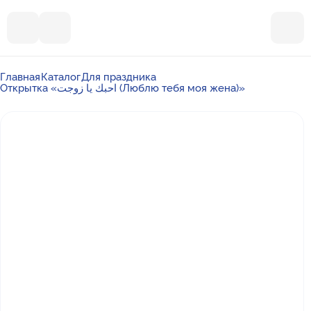
Главная
Каталог
Для праздника
Открытка «احبك يا زوجت (Люблю тебя моя жена)»
Почта
ummalandkzn@gmail.com
Отдел продаж
+7 988 450-27-05
По вопросам сотрудничества
+7 917 864-88-60
Режим работы