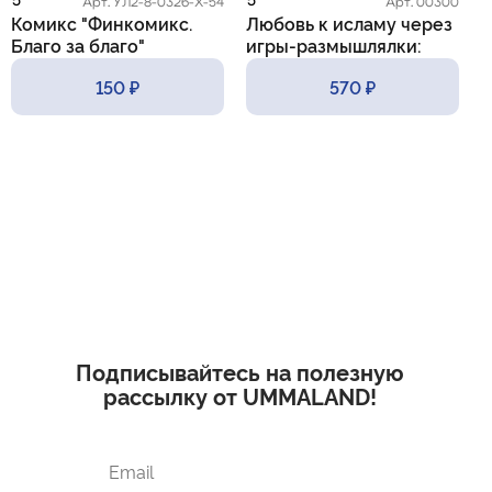
5
5
5
Арт. УЛ2-8-0326-Х-54
Арт. 00300
Комикс "Финкомикс.
Любовь к исламу через
К
Благо за благо"
игры-размышлялки:
m
практические приемы и
150 ₽
570 ₽
методы
Подписывайтесь на полезную
рассылку от UMMALAND!