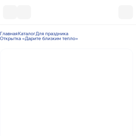
Главная
Каталог
Для праздника
Открытка «Дарите близким тепло»
Почта
ummalandkzn@gmail.com
Отдел продаж
+7 988 450-27-05
По вопросам сотрудничества
+7 917 864-88-60
Режим работы