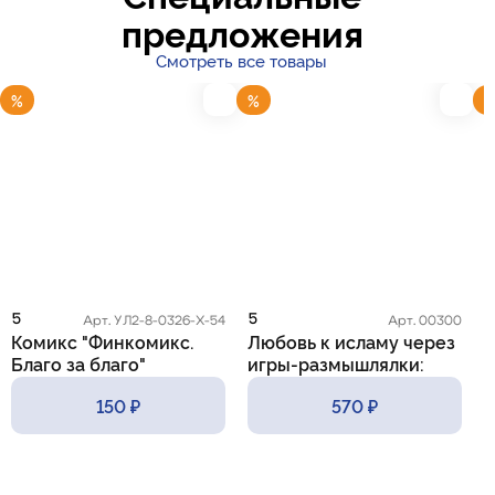
предложения
Смотреть все товары
%
%
5
5
5
Арт. УЛ2-8-0326-Х-54
Арт. 00300
Комикс "Финкомикс.
Любовь к исламу через
К
Благо за благо"
игры-размышлялки:
m
практические приемы и
150 ₽
570 ₽
методы