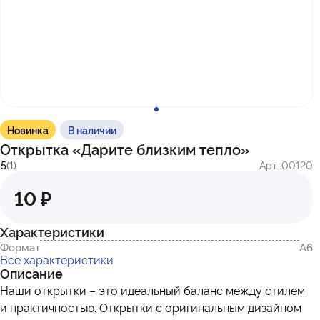
с 10:00 до 17:00
г. Казань
ул. Братьев Петряевых, д. 5, к. 5
г. Махачкала
пр-т. Амет-Хана Султана, 29к7
Новинка
В наличии
Открытка «Дарите близким тепло»
5
(1)
Арт. 00120
10 ₽
Характеристики
Формат
А6
Все характеристики
Описание
Наши открытки – это идеальный баланс между стилем
и практичностью. Открытки с оригинальным дизайном