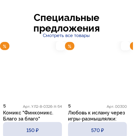
Специальные
предложения
Смотреть все товары
%
%
5
5
5
Арт. УЛ2-8-0326-Х-54
Арт. 00300
Комикс "Финкомикс.
Любовь к исламу через
К
Благо за благо"
игры-размышлялки:
m
практические приемы и
150 ₽
570 ₽
методы