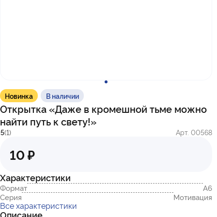
с 10:00 до 17:00
г. Казань
ул. Братьев Петряевых, д. 5, к. 5
г. Махачкала
пр-т. Амет-Хана Султана, 29к7
Новинка
В наличии
Открытка «Даже в кромешной тьме можно
найти путь к свету!»
5
(1)
Арт. 00568
10 ₽
Характеристики
Формат
А6
Серия
Мотивация
Все характеристики
Описание