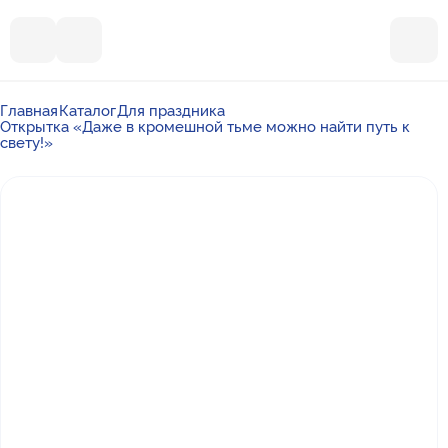
Главная
Каталог
Для праздника
Открытка «Даже в кромешной тьме можно найти путь к
свету!»
Почта
ummalandkzn@gmail.com
Отдел продаж
+7 988 450-27-05
По вопросам сотрудничества
+7 917 864-88-60
Режим работы