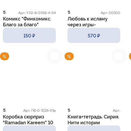
5
5
Арт. УЛ2-8-0326-Х-54
Арт. 00300
Комикс "Финкомикс.
Любовь к исламу
Благо за благо"
через игры-
размышлялки:
150 ₽
570 ₽
практические приемы
и методы
%
%
5
5
Арт. П6-0-1025-01р
Арт.
Коробка сюрприз
Книга+тетрадь. Сирия.
"Ramadan Kareem" 10
Нити истории
штук