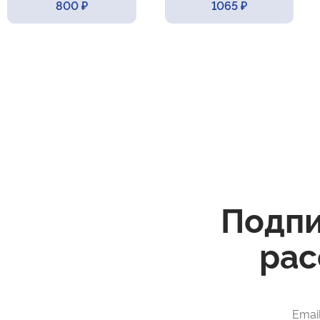
800 ₽
1065 ₽
Подпи
рас