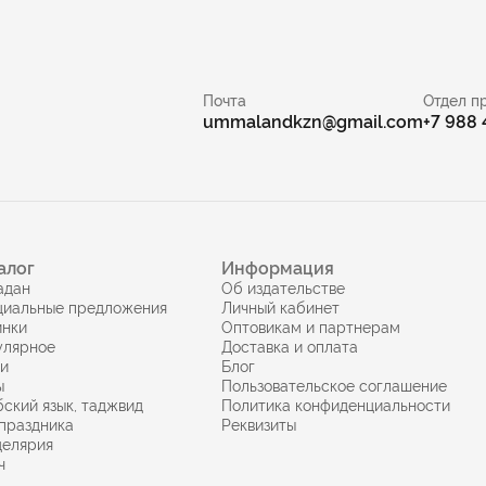
Почта
Отдел п
ummalandkzn@gmail.com
+7 988
алог
Информация
адан
Об издательстве
циальные предложения
Личный кабинет
инки
Оптовикам и партнерам
улярное
Доставка и оплата
ги
Блог
ы
Пользовательское соглашение
ский язык, таджвид
Политика конфиденциальности
праздника
Реквизиты
целярия
ч