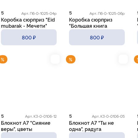
5
5
Арт. П6-0-1025-04р
Арт. П6-0-1025-06р
Коробка сюрприз "Eid
Коробка сюрприз
mubarak - Мечети"
"Большая книга
Рамадана"
800 ₽
800 ₽
%
%
5
5
Арт. К3-0-0106-12
Арт. К3-0-0106-05
Блокнот А7 "Сияние
Блокнот А7 "Ты не
веры", цветы
одна", радуга