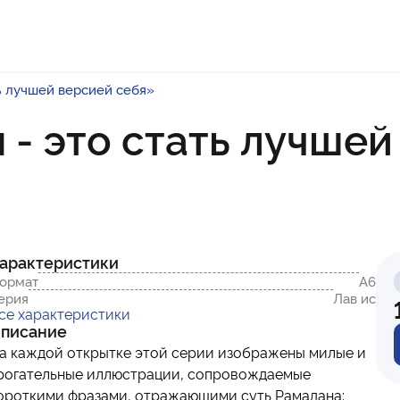
ь лучшей версией себя»
- это стать лучшей
арактеристики
ормат
А6
ерия
Лав ис
се характеристики
писание
а каждой открытке этой серии изображены милые и
рогательные иллюстрации, сопровождаемые
ороткими фразами, отражающими суть Рамадана: