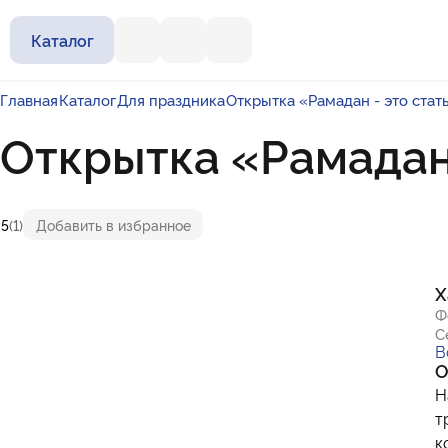
Каталог
Главная
Каталог
Для праздника
Открытка «Рамадан - это стат
Открытка «Рамадан 
5
(1)
Добавить в избранное
Х
Ф
С
В
О
Н
т
к