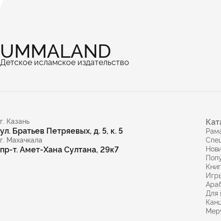
UMMALAND
Детское исламское издательство
г. Казань
Кат
ул. Братьев Петряевых, д. 5, к. 5
Рам
г. Махачкала
Спе
пр-т. Амет-Хана Султана, 29к7
Нов
Поп
Кни
Игр
Араб
Для 
Кан
Мер