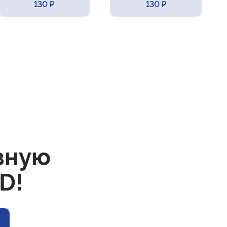
130 ₽
130 ₽
зную
D!