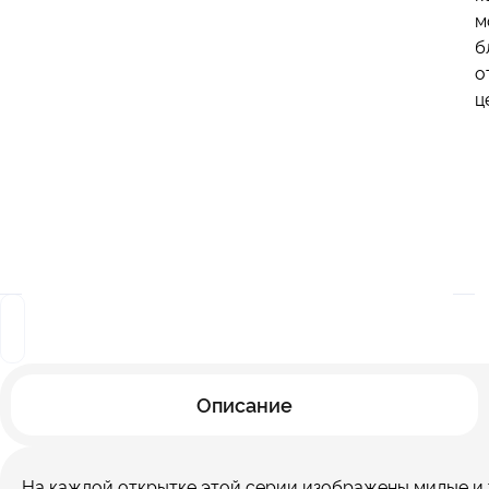
м
б
о
ц
Описание
На каждой открытке этой серии изображены милые и