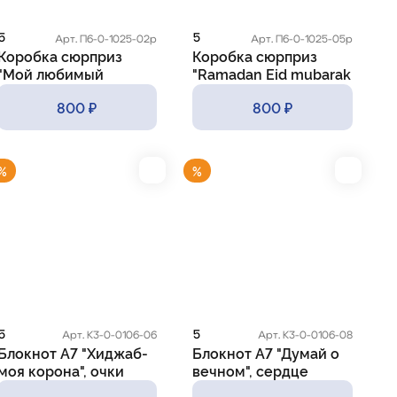
5
5
Арт. П6-0-1025-02р
Арт. П6-0-1025-05р
Коробка сюрприз
Коробка сюрприз
"Мой любимый
"Ramadan Eid mubarak
Рамадан"
- Цветные
800 ₽
800 ₽
иллюстрации"
%
%
5
5
Арт. К3-0-0106-06
Арт. К3-0-0106-08
Блокнот А7 "Хиджаб-
Блокнот А7 "Думай о
моя корона", очки
вечном", сердце