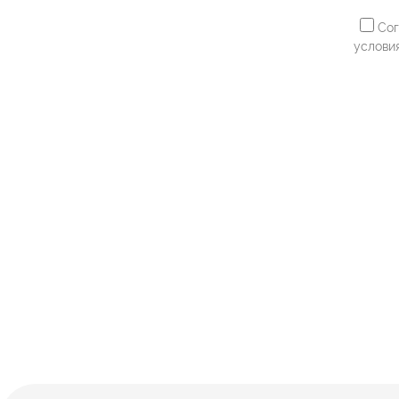
Сог
услови