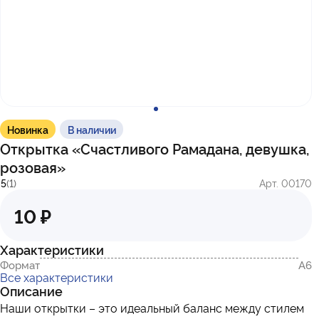
с 10:00 до 17:00
г. Казань
ул. Братьев Петряевых, д. 5, к. 5
г. Махачкала
пр-т. Амет-Хана Султана, 29к7
Новинка
В наличии
Открытка «Счастливого Рамадана, девушка,
розовая»
5
(1)
Арт. 00170
10 ₽
Характеристики
Формат
А6
Все характеристики
Описание
Наши открытки – это идеальный баланс между стилем