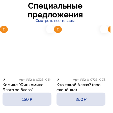
Специальные
предложения
Смотреть все товары
%
%
5
5
5
Арт. УЛ2-8-0326-Х-54
Арт. УЛ2-0-0725-Х-38
Комикс "Финкомикс.
Кто такой Аллах? (про
К
Благо за благо"
слонёнка)
с
150 ₽
250 ₽