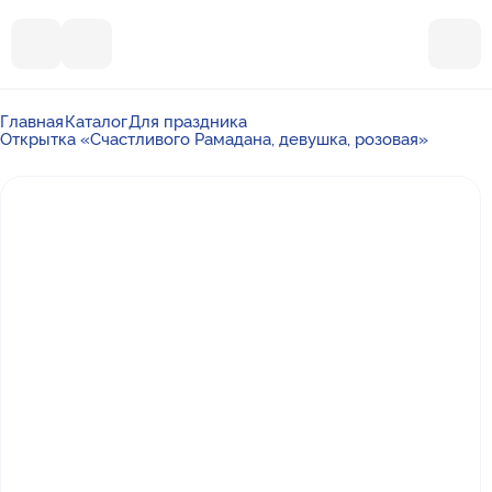
Главная
Каталог
Для праздника
Открытка «Счастливого Рамадана, девушка, розовая»
Почта
ummalandkzn@gmail.com
Отдел продаж
+7 988 450-27-05
По вопросам сотрудничества
+7 917 864-88-60
Режим работы