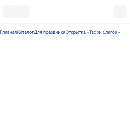
Главная
Каталог
Для праздника
Открытка «Твори благое»
Почта
ummalandkzn@gmail.com
Отдел продаж
+7 988 450-27-05
По вопросам сотрудничества
+7 917 864-88-60
Режим работы