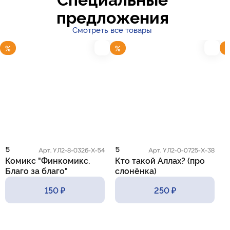
предложения
Смотреть все товары
%
%
5
5
5
Арт. УЛ2-8-0326-Х-54
Арт. УЛ2-0-0725-Х-38
Комикс "Финкомикс.
Кто такой Аллах? (про
К
Благо за благо"
слонёнка)
с
150 ₽
250 ₽