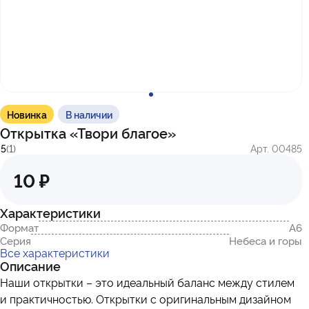
с 10:00 до 17:00
г. Казань
ул. Братьев Петряевых, д. 5, к. 5
г. Махачкала
пр-т. Амет-Хана Султана, 29к7
Новинка
В наличии
Открытка «Твори благое»
5
(1)
Арт. 00485
10 ₽
Характеристики
Формат
А6
Серия
Небеса и горы
Все характеристики
Описание
Наши открытки – это идеальный баланс между стилем
и практичностью. Открытки с оригинальным дизайном