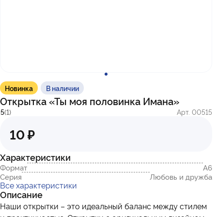
с 10:00 до 17:00
г. Казань
ул. Братьев Петряевых, д. 5, к. 5
г. Махачкала
пр-т. Амет-Хана Султана, 29к7
Новинка
В наличии
Открытка «Ты моя половинка Имана»
5
(1)
Арт. 00515
10 ₽
Характеристики
Формат
А6
Серия
Любовь и дружба
Все характеристики
Описание
Наши открытки – это идеальный баланс между стилем