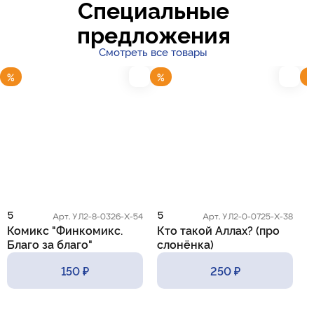
Специальные
предложения
Смотреть все товары
%
%
5
5
5
Арт. УЛ2-8-0326-Х-54
Арт. УЛ2-0-0725-Х-38
Комикс "Финкомикс.
Кто такой Аллах? (про
К
Благо за благо"
слонёнка)
с
150 ₽
250 ₽