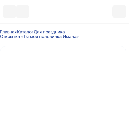
Главная
Каталог
Для праздника
Открытка «Ты моя половинка Имана»
Почта
ummalandkzn@gmail.com
Отдел продаж
+7 988 450-27-05
По вопросам сотрудничества
+7 917 864-88-60
Режим работы