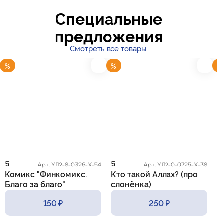
Специальные
предложения
Смотреть все товары
%
%
5
5
5
Арт. УЛ2-8-0326-Х-54
Арт. УЛ2-0-0725-Х-38
Комикс "Финкомикс.
Кто такой Аллах? (про
К
Благо за благо"
слонёнка)
с
150 ₽
250 ₽