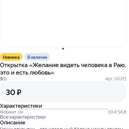
с 10:00 до 17:00
г. Казань
ул. Братьев Петряевых, д. 5, к. 5
г. Махачкала
пр-т. Амет-Хана Султана, 29к7
Новинка
В наличии
Открытка «Желание видеть человека в Раю,
это и есть любовь»
5
(1)
Арт. 00371
30 ₽
Характеристики
Формат, см
10,4*14,8
Все характеристики
Описание