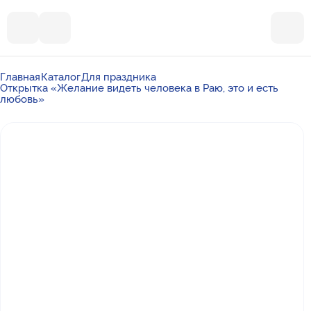
Главная
Каталог
Для праздника
Открытка «Желание видеть человека в Раю, это и есть
любовь»
Почта
ummalandkzn@gmail.com
Отдел продаж
+7 988 450-27-05
По вопросам сотрудничества
+7 917 864-88-60
Режим работы