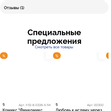
Отзывы (1)
Специальные
предложения
Смотреть все товары
%
%
5
5
5
Арт. УЛ2-8-0326-Х-54
Арт. 00300
Комикс "Финкомикс.
Любовь к исламу через
К