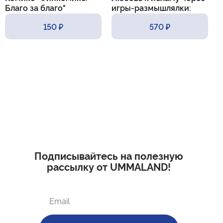
Благо за благо"
игры-размышлялки:
m
практические приемы и
150 ₽
570 ₽
методы
Подписывайтесь на полезную
рассылку от UMMALAND!