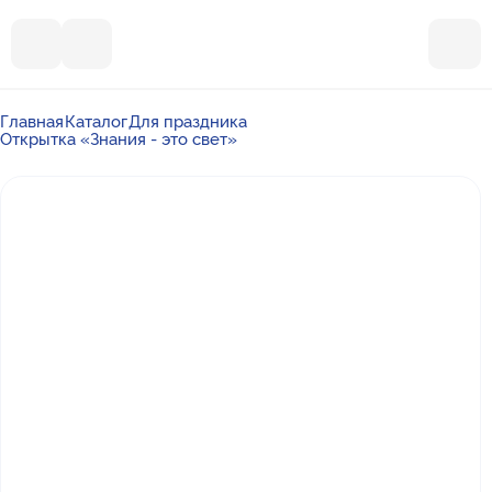
Главная
Каталог
Для праздника
Открытка «Знания - это свет»
Почта
ummalandkzn@gmail.com
Отдел продаж
+7 988 450-27-05
По вопросам сотрудничества
+7 917 864-88-60
Режим работы