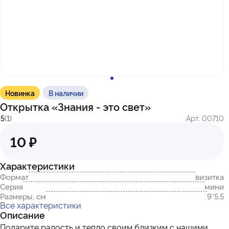
с 10:00 до 17:00
г. Казань
ул. Братьев Петряевых, д. 5, к. 5
г. Махачкала
пр-т. Амет-Хана Султана, 29к7
Новинка
В наличии
Открытка «Знания - это свет»
5
(1)
Арт. 00710
10 ₽
Характеристики
Формат
визитка
Серия
мини
Размеры, см
9*5,5
Все характеристики
Описание
Подарите радость и тепло своим близким с нашими