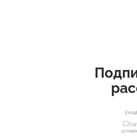
Подпи
рас
Сог
услови