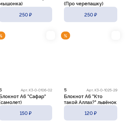
мышонка)
(Про черепашку)
250 ₽
250 ₽
%
%
5
5
Арт. К3-0-0106-02
Арт. К3-0-1025-29
Блокнот А6 "Сафар"
Блокнот А6 "Кто
(самолет)
такой Аллах?" львёнок
с бабочкой
150 ₽
120 ₽