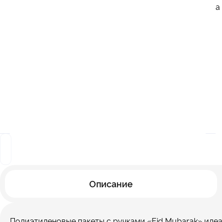
а
Описание
Полиэтиленовые пакеты с ручками «Eid Mubarak» идеал