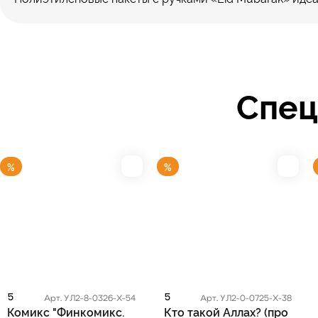
Спец
%
%
5
5
Арт. УЛ2-8-0326-Х-54
Арт. УЛ2-0-0725-Х-38
Комикс "Финкомикс.
Кто такой Аллах? (про