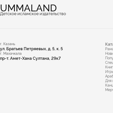
UMMALAND
Детское исламское издательство
г. Казань
Кат
ул. Братьев Петряевых, д. 5, к. 5
Рам
г. Махачкала
Нов
пр-т. Амет-Хана Султана, 29к7
Поп
Спе
Кни
Игр
Араб
Для 
Кан
Мер