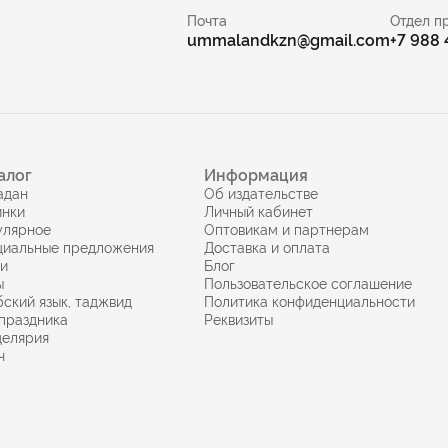
Почта
Отдел п
ummalandkzn@gmail.com
+7 988
алог
Информация
адан
Об издательстве
инки
Личный кабинет
улярное
Оптовикам и партнерам
циальные предложения
Доставка и оплата
ги
Блог
ы
Пользовательское соглашение
ский язык, таджвид
Политика конфиденциальности
праздника
Реквизиты
целярия
ч