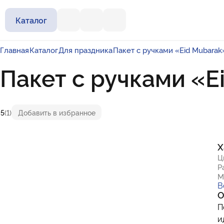
Каталог
Главная
Каталог
Для праздника
Пакет с ручками «Eid Mubara
Пакет с ручками «
5
(1)
Добавить в избранное
Х
Ц
Р
М
В
О
П
и