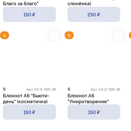
Благо за благо"
слонёнка)
150 ₽
250 ₽
%
%
5
5
Арт. К3-0-1125-39
Арт. К3-0-1125-38
Блокнот А6 "Бьюти-
Блокнот А6
день" (косметичка)
"Умиротворение"
(кошка)
150 ₽
150 ₽