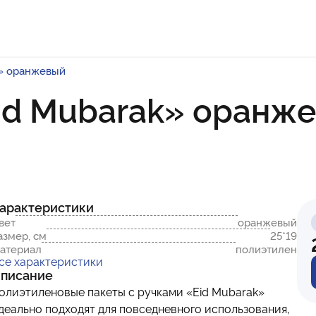
k» оранжевый
Eid Mubarak» оранж
арактеристики
вет
оранжевый
азмер, см
25*19
атериал
полиэтилен
се характеристики
писание
олиэтиленовые пакеты с ручками «Eid Mubarak»
деально подходят для повседневного использования,