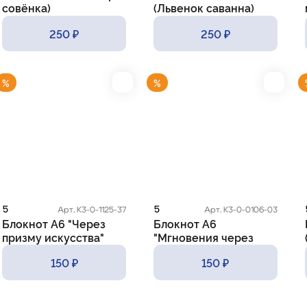
совёнка)
(Львенок саванна)
250 ₽
250 ₽
%
%
5
5
Арт. К3-0-1125-37
Арт. К3-0-0106-03
Блокнот А6 "Через
Блокнот А6
призму искусства"
"Мгновения через
(жемчуг)
объектив"
150 ₽
150 ₽
(фотоаппарат)