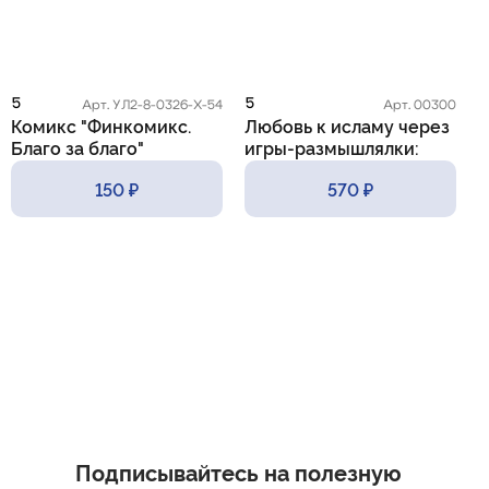
5
5
5
Арт. УЛ2-8-0326-Х-54
Арт. 00300
Комикс "Финкомикс.
Любовь к исламу через
К
Благо за благо"
игры-размышлялки:
m
практические приемы и
150 ₽
570 ₽
методы
Подписывайтесь на полезную