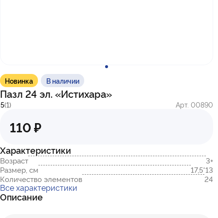
с 10:00 до 17:00
г. Казань
ул. Братьев Петряевых, д. 5, к. 5
г. Махачкала
пр-т. Амет-Хана Султана, 29к7
Новинка
В наличии
Пазл 24 эл. «Истихара»
5
(1)
Арт. 00890
110 ₽
Характеристики
Возраст
3+
Размер, см
17,5*13
Количество элементов
24
Все характеристики
Описание