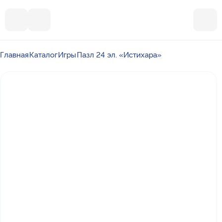
Главная
Каталог
Игры
Пазл 24 эл. «Истихара»
Почта
ummalandkzn@gmail.com
Отдел продаж
+7 988 450-27-05
По вопросам сотрудничества
+7 917 864-88-60
Режим работы