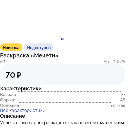
с 10:00 до 17:00
г. Казань
ул. Братьев Петряевых, д. 5, к. 5
г. Махачкала
пр-т. Амет-Хана Султана, 29к7
Новинка
Недоступно
Раскраска «Мечети»
5
(1)
Арт. 00625
70 ₽
Характеристики
Возраст
2+
Формат
А5
Обложка
мягкая
Все характеристики
Описание
Увлекательная раскраска, которая позволит маленьким