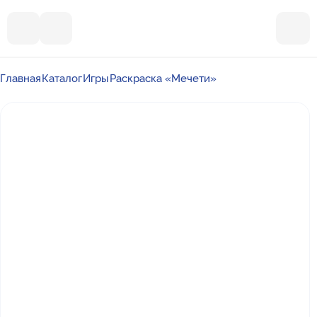
Главная
Каталог
Игры
Раскраска «Мечети»
Почта
ummalandkzn@gmail.com
Отдел продаж
+7 988 450-27-05
По вопросам сотрудничества
+7 917 864-88-60
Режим работы