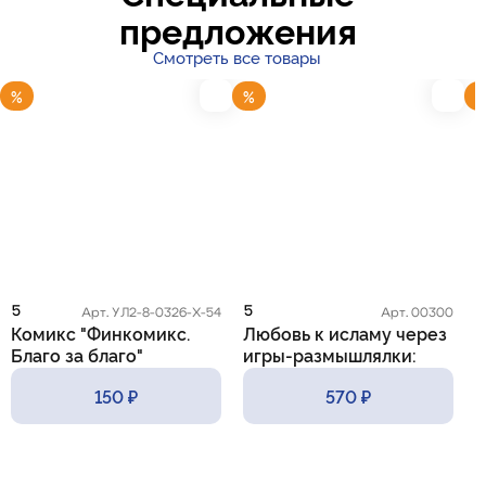
предложения
Смотреть все товары
%
%
5
5
5
Арт. УЛ2-8-0326-Х-54
Арт. 00300
Комикс "Финкомикс.
Любовь к исламу через
К
Благо за благо"
игры-размышлялки:
m
практические приемы и
150 ₽
570 ₽
методы