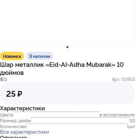
с 10:00 до 17:00
г. Казань
ул. Братьев Петряевых, д. 5, к. 5
г. Махачкала
пр-т. Амет-Хана Султана, 29к7
Новинка
В наличии
Шар металлик «Eid-AI-Adha Mubarak» 10
дюймов
5
(1)
Арт. 00853
25 ₽
Характеристики
Цвета
в ассортименте
Размер, дюйм
10
Количество
1шт
Все характеристики
Описание