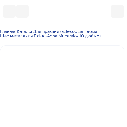
Главная
Каталог
Для праздника
Декор для дома
Шар металлик «Eid-AI-Adha Mubarak» 10 дюймов
Почта
ummalandkzn@gmail.com
Отдел продаж
+7 988 450-27-05
По вопросам сотрудничества
+7 917 864-88-60
Режим работы