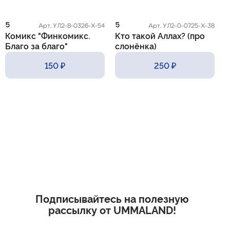
5
5
5
Арт. УЛ2-8-0326-Х-54
Арт. УЛ2-0-0725-Х-38
Комикс "Финкомикс.
Кто такой Аллах? (про
К
Благо за благо"
слонёнка)
с
150 ₽
250 ₽
Подписывайтесь на полезную
рассылку от UMMALAND!