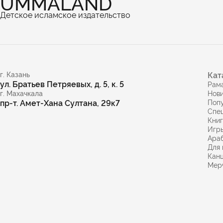
UMMALAND
Детское исламское издательство
г. Казань
Кат
ул. Братьев Петряевых, д. 5, к. 5
Рам
г. Махачкала
Нов
пр-т. Амет-Хана Султана, 29к7
Поп
Спе
Кни
Игр
Араб
Для 
Кан
Мер