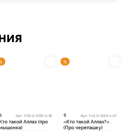
ния
%
%
5
5
Арт. УЛ2-0-0125-Х-18
Арт. Ул2-0-1024-х-01
Кто такой Аллах (про
«Кто такой Аллах?»
мышонка)
(Про черепашку)