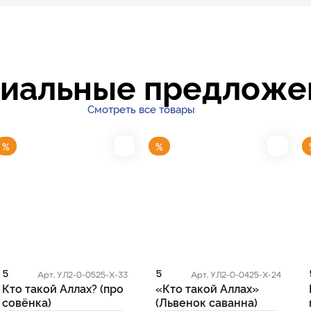
иальные предложе
Смотреть все товары
%
%
5
5
Арт. УЛ2-0-0525-Х-33
Арт. УЛ2-0-0425-Х-24
Кто такой Аллах? (про
«Кто такой Аллах»
совёнка)
(Львенок саванна)