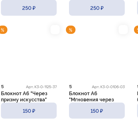
250 ₽
250 ₽
%
%
5
5
Арт. К3-0-1125-37
Арт. К3-0-0106-03
Блокнот А6 "Через
Блокнот А6
призму искусства"
"Мгновения через
(жемчуг)
объектив"
150 ₽
150 ₽
(фотоаппарат)