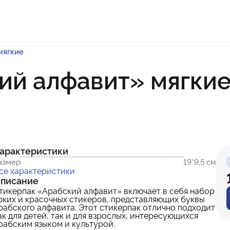
мягкие
ий алфавит» мягки
арактеристики
азмер
19*9,5 см
се характеристики
писание
тикерпак
«
Арабский алфавит
»
включает в себя набор
рких и красочных стикеров, представляющих буквы
рабского алфавита. Этот стикерпак отлично подходит
ак для детей, так и для взрослых, интересующихся
рабским языком и культурой.