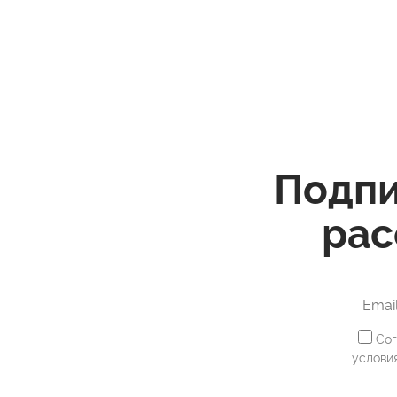
Подпи
рас
Сог
услови