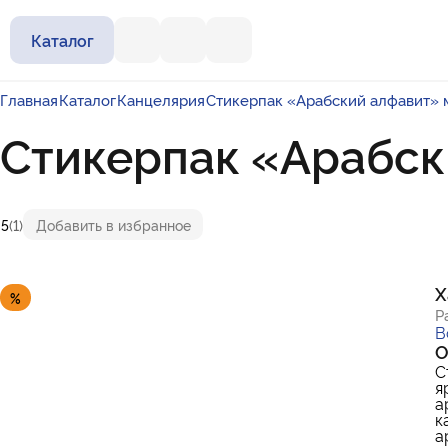
Каталог
Главная
Каталог
Канцелярия
Стикерпак «Арабский алфавит» 
Стикерпак «Арабск
5
(1)
Добавить в избранное
Х
%
Р
В
О
С
я
а
к
а