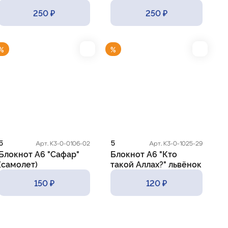
250 ₽
250 ₽
%
%
5
5
Арт. К3-0-0106-02
Арт. К3-0-1025-29
Блокнот А6 "Сафар"
Блокнот А6 "Кто
(самолет)
такой Аллах?" львёнок
с бабочкой
150 ₽
120 ₽