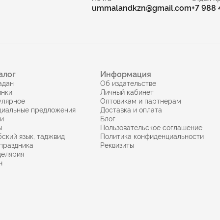
ummalandkzn@gmail.com
+7 988
алог
Информация
адан
Об издательстве
инки
Личный кабинет
улярное
Оптовикам и партнерам
циальные предложения
Доставка и оплата
ги
Блог
ы
Пользовательское соглашение
ский язык, таджвид
Политика конфиденциальности
праздника
Реквизиты
целярия
ч