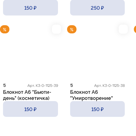
150 ₽
250 ₽
%
%
5
5
Арт. К3-0-1125-39
Арт. К3-0-1125-38
Блокнот А6 "Бьюти-
Блокнот А6
день" (косметичка)
"Умиротворение"
(кошка)
150 ₽
150 ₽