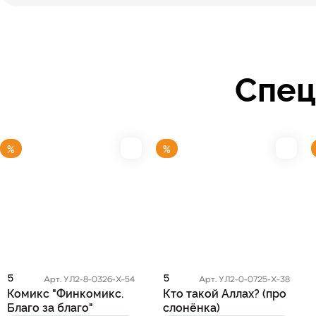
Спец
%
%
5
5
Арт. УЛ2-8-0326-Х-54
Арт. УЛ2-0-0725-Х-38
Комикс "Финкомикс.
Кто такой Аллах? (про
Благо за благо"
слонёнка)