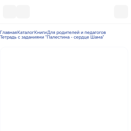
Главная
Каталог
Книги
Для родителей и педагогов
Тетрадь с заданиями "Палестина - сердце Шама"
Почта
ummalandkzn@gmail.com
Отдел продаж
+7 988 450-27-05
По вопросам сотрудничества
+7 917 864-88-60
Режим работы