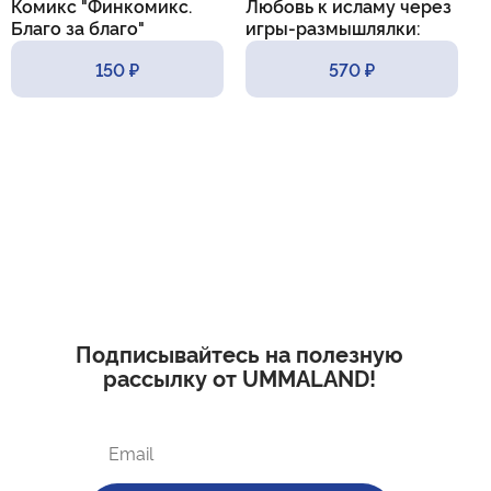
Комикс "Финкомикс.
Любовь к исламу через
К
Благо за благо"
игры-размышлялки:
m
практические приемы и
150 ₽
570 ₽
методы
Подписывайтесь на полезную
рассылку от UMMALAND!