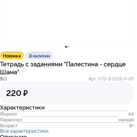
с 10:00 до 17:00
г. Казань
ул. Братьев Петряевых, д. 5, к. 5
г. Махачкала
пр-т. Амет-Хана Султана, 29к7
Новинка
В наличии
Тетрадь с заданиями "Палестина - сердце
Шама"
5
(1)
Арт. УЛ2-3-0125-У-20
220 ₽
Характеристики
Формат
А4
Переплет
мягкий
Возраст
8+
Все характеристики
Описание