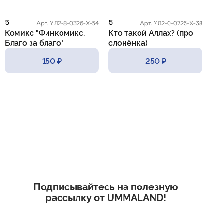
5
5
5
Арт. УЛ2-8-0326-Х-54
Арт. УЛ2-0-0725-Х-38
Комикс "Финкомикс.
Кто такой Аллах? (про
К
Благо за благо"
слонёнка)
с
150 ₽
250 ₽
Подписывайтесь на полезную
рассылку от UMMALAND!