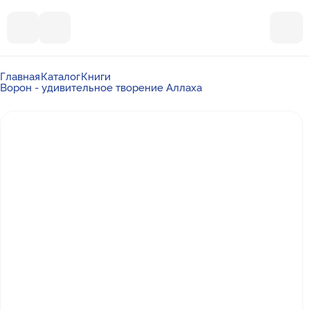
Главная
Каталог
Книги
Ворон - удивительное творение Аллаха
Почта
ummalandkzn@gmail.com
Отдел продаж
+7 988 450-27-05
По вопросам сотрудничества
+7 917 864-88-60
Режим работы