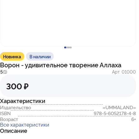
с 10:00 до 17:00
г. Казань
ул. Братьев Петряевых, д. 5, к. 5
г. Махачкала
пр-т. Амет-Хана Султана, 29к7
Новинка
В наличии
Ворон - удивительное творение Аллаха
5
(1)
Арт. 01000
300 ₽
Характеристики
Издательство
«UMMALAND»
ISBN
978-5-6052178-4-8
Возраст
6+
Все характеристики
Описание