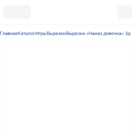
Главная
Каталог
Игры
Вырезки
Вырезка «Намаз девочка» 3д
Почта
ummalandkzn@gmail.com
Отдел продаж
+7 988 450-27-05
По вопросам сотрудничества
+7 917 864-88-60
Режим работы