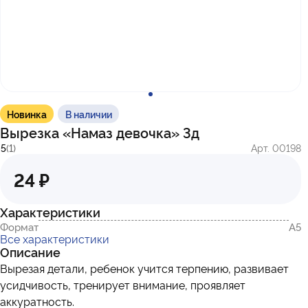
с 10:00 до 17:00
г. Казань
ул. Братьев Петряевых, д. 5, к. 5
г. Махачкала
пр-т. Амет-Хана Султана, 29к7
Новинка
В наличии
Вырезка «Намаз девочка» 3д
5
(1)
Арт. 00198
24 ₽
Характеристики
Формат
А5
Все характеристики
Описание
Вырезая детали, ребенок учится терпению, развивает
усидчивость, тренирует внимание, проявляет
аккуратность.