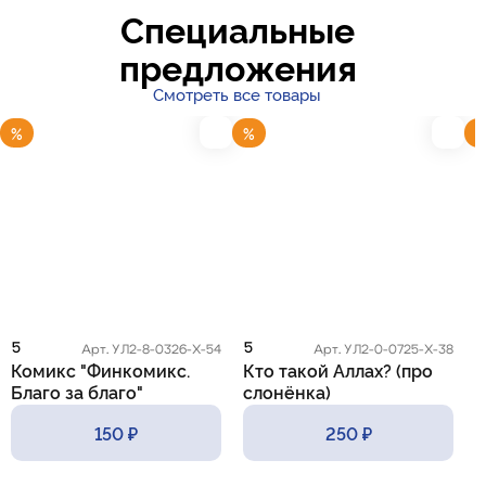
Специальные
предложения
Смотреть все товары
%
%
5
5
5
Арт. УЛ2-8-0326-Х-54
Арт. УЛ2-0-0725-Х-38
Комикс "Финкомикс.
Кто такой Аллах? (про
К
Благо за благо"
слонёнка)
с
150 ₽
250 ₽