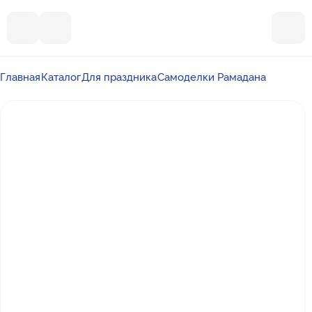
Главная
Каталог
Для праздника
Самоделки Рамадана
Почта
ummalandkzn@gmail.com
Отдел продаж
+7 988 450-27-05
По вопросам сотрудничества
+7 917 864-88-60
Режим работы