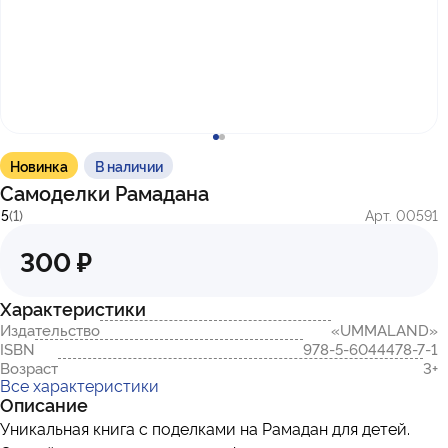
с 10:00 до 17:00
г. Казань
ул. Братьев Петряевых, д. 5, к. 5
г. Махачкала
пр-т. Амет-Хана Султана, 29к7
Новинка
В наличии
Самоделки Рамадана
5
(1)
Арт. 00591
300 ₽
Характеристики
Издательство
«UMMALAND»
ISBN
978-5-6044478-7-1
Возраст
3+
Все характеристики
Описание
Уникальная книга с поделками на Рамадан для детей.