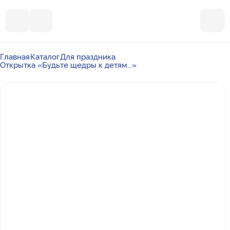
Главная
Каталог
Для праздника
Открытка «Будьте щедры к детям...»
Почта
ummalandkzn@gmail.com
Отдел продаж
+7 988 450-27-05
По вопросам сотрудничества
+7 917 864-88-60
Режим работы