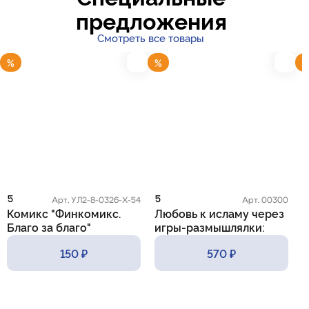
предложения
Смотреть все товары
%
%
5
5
5
Арт. УЛ2-8-0326-Х-54
Арт. 00300
Комикс "Финкомикс.
Любовь к исламу через
К
Благо за благо"
игры-размышлялки:
m
практические приемы и
150 ₽
570 ₽
методы