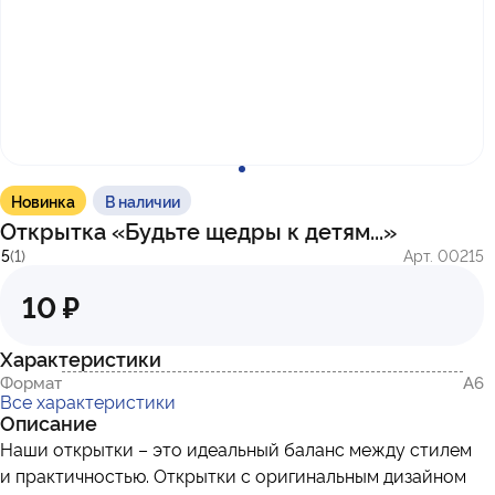
с 10:00 до 17:00
г. Казань
ул. Братьев Петряевых, д. 5, к. 5
г. Махачкала
пр-т. Амет-Хана Султана, 29к7
Новинка
В наличии
Открытка «Будьте щедры к детям...»
5
(1)
Арт. 00215
10 ₽
Характеристики
Формат
А6
Все характеристики
Описание
Наши открытки – это идеальный баланс между стилем
и практичностью. Открытки с оригинальным дизайном